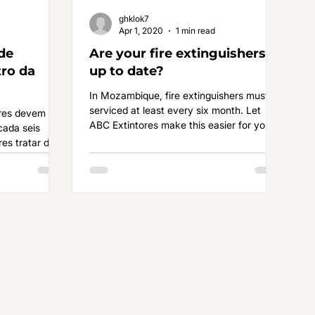
ghklok7
Apr 1, 2020
1 min read
de
Are your fire extinguishers
tro da
up to date?
In Mozambique, fire extinguishers must be
serviced at least every six month. Let
res devem ser
ABC Extintores make this easier for you.
cada seis
es tratar do