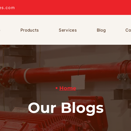
es.com
e
Products
Services
Blog
Co
•
Home
Our Blogs