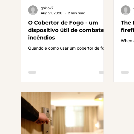
ghklok7
Aug 21, 2020
2 min read
O Cobertor de Fogo - um
The 
dispositivo útil de combate a
fire
incêndios
When a
Quando e como usar um cobertor de fogo.