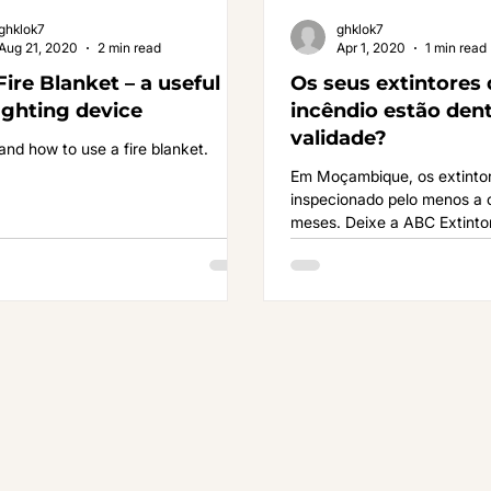
ghklok7
ghklok7
Aug 21, 2020
2 min read
Apr 1, 2020
1 min read
Fire Blanket – a useful
Os seus extintores 
fighting device
incêndio estão den
validade?
nd how to use a fire blanket.
Em Moçambique, os extinto
inspecionado pelo menos a 
meses. Deixe a ABC Extintor
assunto.