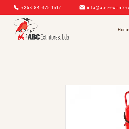
+258 84 675 1517
info@abc-extintor
Hom