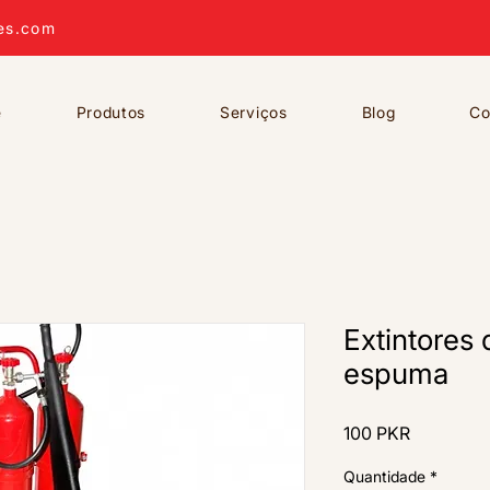
es.com
e
Produtos
Serviços
Blog
Co
Extintores
espuma
Preço
100 PKR
Quantidade
*